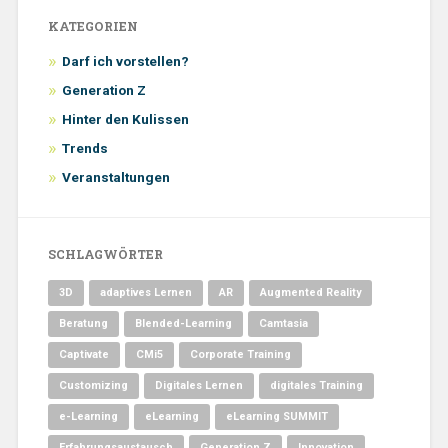
KATEGORIEN
Darf ich vorstellen?
Generation Z
Hinter den Kulissen
Trends
Veranstaltungen
SCHLAGWÖRTER
3D
adaptives Lernen
AR
Augmented Reality
Beratung
Blended-Learning
Camtasia
Captivate
CMi5
Corporate Training
Customizing
Digitales Lernen
digitales Training
e-Learning
eLearning
eLearning SUMMIT
Erfahrungsaustausch
Generation Z
Innovation