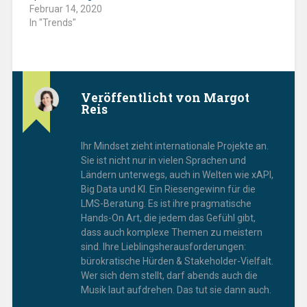
Februar 14, 2020
In "Trends"
Veröffentlicht von
Margot
Reis
Ihr Mindset zieht internationale Projekte an.
Sie ist nicht nur in vielen Sprachen und
Ländern unterwegs, auch in Welten wie xAPI,
Big Data und KI. Ein Riesengewinn für die
LMS-Beratung. Es ist ihre pragmatische
Hands-On Art, die jedem das Gefühl gibt,
dass auch komplexe Themen zu meistern
sind. Ihre Lieblingsherausforderungen:
bürokratische Hürden & Stakeholder-Vielfalt.
Wer sich dem stellt, darf abends auch die
Musik laut aufdrehen. Das tut sie dann auch.