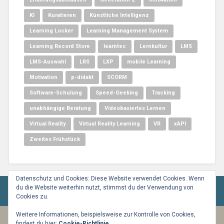
KI
Kuratieren
Künstliche Intelligenz
Learning Locker
Learning Management System
Learning Record Store
learntec
Lernkultur
LMS
LMS-Auswahl
LRS
LXP
mobile Learning
Motivation
p-didakt
SCORM
Software-Schulung
Speed-Geeking
Tracking
unabhängige Beratung
Videobasiertes Lernen
Virtual Reality
Virtual Reality Learning
VR
xAPI
Zweites Frühstück
Datenschutz und Cookies: Diese Website verwendet Cookies. Wenn
du die Website weiterhin nutzt, stimmst du der Verwendung von
Cookies zu.
Weitere Informationen, beispielsweise zur Kontrolle von Cookies,
findest du hier:
Cookie-Richtlinie