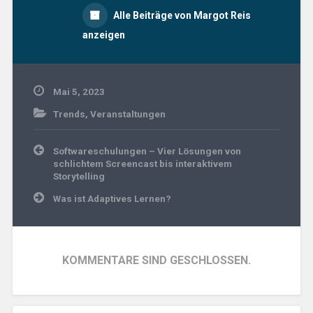
Alle Beiträge von Margot Reis
anzeigen
Mai 5, 2023
Trends
,
Veranstaltungen
Beitragsnavigation
Softwareschulungen – Vier Lösungen von
schlichtem Screencast bis interaktivem
Storytelling
Was ist Adaptives Lernen?
KOMMENTARE SIND GESCHLOSSEN.