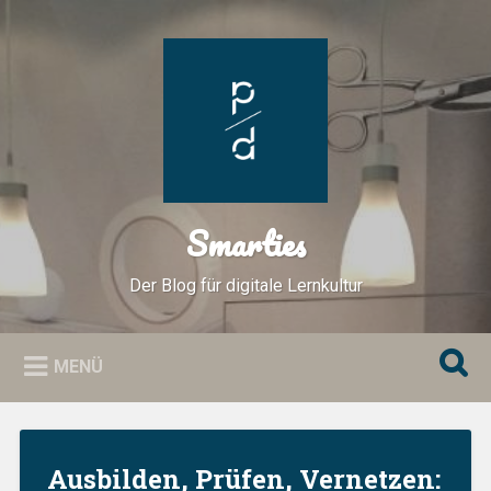
Zum
Inhalt
Suchen
springen
Smarties
Der Blog für digitale Lernkultur
MENÜ
Ausbilden, Prüfen, Vernetzen: