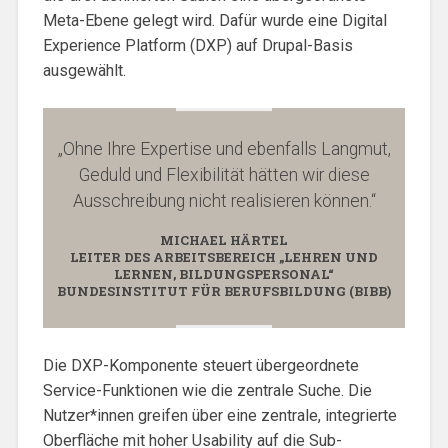
Meta-Ebene gelegt wird. Dafür wurde eine Digital
Experience Platform (DXP) auf Drupal-Basis
ausgewählt.
„Ohne Ihre Expertise und ebenfalls Langmut,
Geduld und Flexibilität hätten wir diese
Ausschreibung nicht realisieren können.“
MICHAEL HÄRTEL
LEITER DES ARBEITSBEREICH „LEHREN UND
LERNEN, BILDUNGSPERSONAL“
BUNDESINSTITUT FÜR BERUFSBILDUNG (BIBB)
Die DXP-Komponente steuert übergeordnete
Service-Funktionen wie die zentrale Suche. Die
Nutzer*innen greifen über eine zentrale, integrierte
Oberfläche mit hoher Usability auf die Sub-