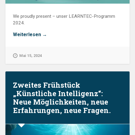
We proudly present – unser LEARNTEC-Programm
2024.
„p-
Weiterlesen
→
didakt
Learntec
Programm
Mai 15, 2024
2024:
Ihre
Themen
sind
unsere
Zweites Frühstück
Themen“
„Künstliche Intelligenz“:
Neue Möglichkeiten, neue
Erfahrungen, neue Fragen.