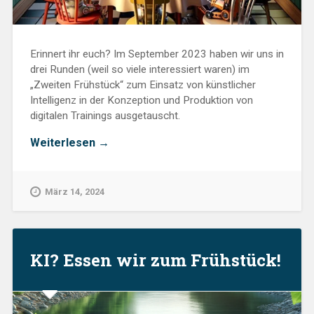
Erinnert ihr euch? Im September 2023 haben wir uns in
drei Runden (weil so viele interessiert waren) im
„Zweiten Frühstück“ zum Einsatz von künstlicher
Intelligenz in der Konzeption und Produktion von
digitalen Trainings ausgetauscht.
„Zweites
Weiterlesen
→
Frühstück:
„KI
im
März 14, 2024
digitalen
Lernen:
Was
hat
sich
KI? Essen wir zum Frühstück!
getan?““