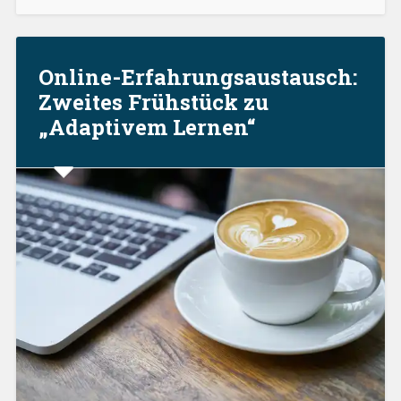
–
Was
geht?
Ein
Online-Erfahrungsaustausch:
Online-
Zweites Frühstück zu
Austausch.“
„Adaptivem Lernen“