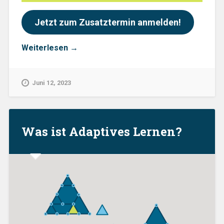
Jetzt zum Zusatztermin anmelden!
„Online-
Weiterlesen
→
Erfahrungsaustausch:
Zweites
Frühstück
Juni 12, 2023
zu
„Adaptivem
Lernen““
Was ist Adaptives Lernen?