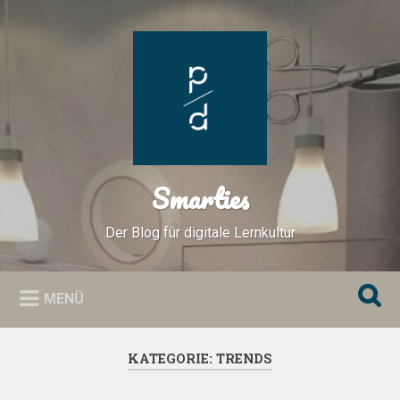
Zum
Inhalt
Suchen
springen
Smarties
Der Blog für digitale Lernkultur
MENÜ
KATEGORIE:
TRENDS