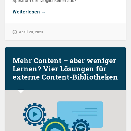
Spektrum der Möglichkeiten aus?
„Softwareschulungen
Weiterlesen
→
–
Vier
Lösungen
April 28, 2023
von
schlichtem
Screencast
bis
interaktivem
Mehr Content – aber weniger
Storytelling
Lernen? Vier Lösungen für
„
externe Content-Bibliotheken