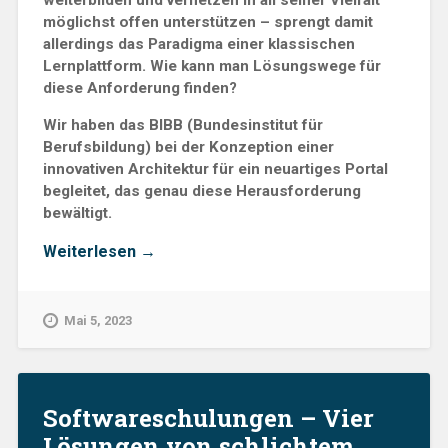
möglichst offen unterstützen – sprengt damit
allerdings das Paradigma einer klassischen
Lernplattform. Wie kann man Lösungswege für
diese Anforderung finden?
Wir haben das BIBB (Bundesinstitut für
Berufsbildung) bei der Konzeption einer
innovativen Architektur für ein neuartiges Portal
begleitet, das genau diese Herausforderung
bewältigt.
„Ausbilden,
Weiterlesen
→
Prüfen,
Vernetzen:
Wie
Mai 5, 2023
das
Bundesinstitut
für
Berufsbildung
ein
Softwareschulungen – Vier
offenes
Lösungen von schlichtem
Lernökosystem