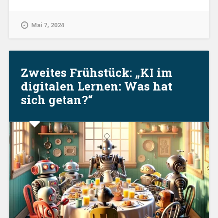
„Künstliche
Intelligenz“:
Mai 7, 2024
Neue
Möglichkeiten,
neue
Erfahrungen,
neue
Zweites Frühstück: „KI im
Fragen.“
digitalen Lernen: Was hat
sich getan?“