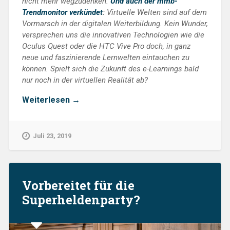
nicht mehr wegzudenken.
Und auch der mmb-
Trendmonitor verkündet
:
Virtuelle Welten sind auf dem
Vormarsch in der digitalen Weiterbildung. Kein Wunder,
versprechen uns die innovativen Technologien wie die
Oculus Quest oder die HTC Vive Pro doch, in ganz
neue und faszinierende Lernwelten eintauchen zu
können.
Spielt sich die Zukunft des e-Learnings bald
nur noch in der virtuellen Realität ab?
„Fakt
Weiterlesen
→
oder
Fiktion:
Mixed
Juli 23, 2019
Reality
–
die
Zukunft
des
Vorbereitet für die
Lernens?“
Superheldenparty?