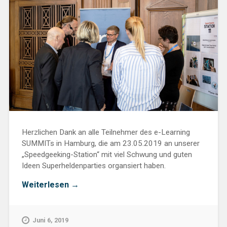
Herzlichen Dank an alle Teilnehmer des e-Learning
SUMMITs in Hamburg, die am 23.05.2019 an unserer
„Speedgeeking-Station“ mit viel Schwung und guten
Ideen Superheldenparties organsiert haben.
„Vorbereitet
Weiterlesen
→
für
die
Superheldenparty?“
Juni 6, 2019