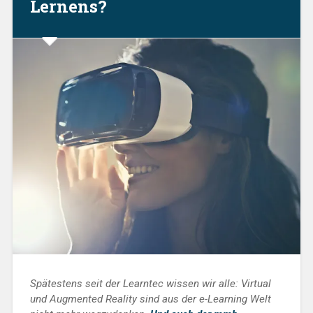
Lernens?
am
p-
didakt
Stand“
Spätestens seit der Learntec wissen wir alle: Virtual
und Augmented Reality sind aus der e-Learning Welt