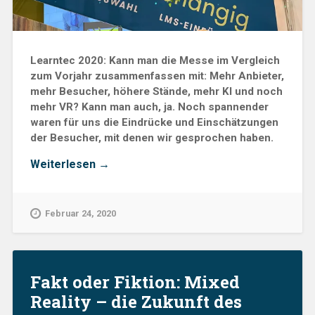
Learntec 2020: Kann man die Messe im Vergleich
zum Vorjahr zusammenfassen mit: Mehr Anbieter,
mehr Besucher, höhere Stände, mehr KI und noch
mehr VR? Kann man auch, ja. Noch spannender
waren für uns die Eindrücke und Einschätzungen
der Besucher, mit denen wir gesprochen haben.
„Learntec
Weiterlesen
→
2020:
Vor
allem
Februar 24, 2020
VR,
KI
und
LXP?
Die
Fakt oder Fiktion: Mixed
TOP
Reality – die Zukunft des
5
Diskussionsthemen