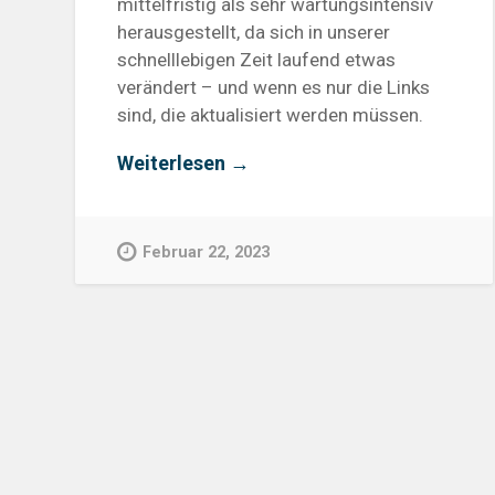
mittelfristig als sehr wartungsintensiv
herausgestellt, da sich in unserer
schnelllebigen Zeit laufend etwas
verändert – und wenn es nur die Links
sind, die aktualisiert werden müssen.
„e-
Weiterlesen
→
Learning
Lebenszyklus:
Wie
halte
Februar 22, 2023
ich
Inhalte
mit
wenig
Aufwand
stets
aktuell?“