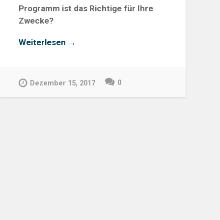
Programm ist das Richtige für Ihre
Zwecke?
„Unterschiede
Weiterlesen
→
zwischen
Adobe
Captivate
0
Dezember 15, 2017
und
Techsmith
Camtasia
–
was
ist
das
richtige
Autorentool
für
Ihre