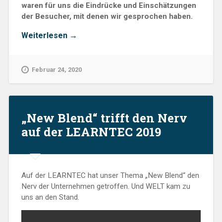
waren für uns die Eindrücke und Einschätzungen
der Besucher, mit denen wir gesprochen haben.
„Learntec
Weiterlesen
→
2020:
Vor
allem
Februar 24, 2020
VR,
KI
und
LXP?
Die
„New Blend“ trifft den Nerv
TOP
auf der LEARNTEC 2019
5
Diskussionsthemen
am
p-
didakt
Auf der LEARNTEC hat unser Thema „New Blend“ den
Stand“
Nerv der Unternehmen getroffen. Und WELT kam zu
uns an den Stand.