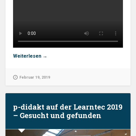
„„New
Weiterlesen
→
Blend“
trifft
den
Februar 19, 2019
Nerv
auf
der
LEARNTEC
2019″
p-didakt auf der Learntec 2019
– Gesucht und gefunden