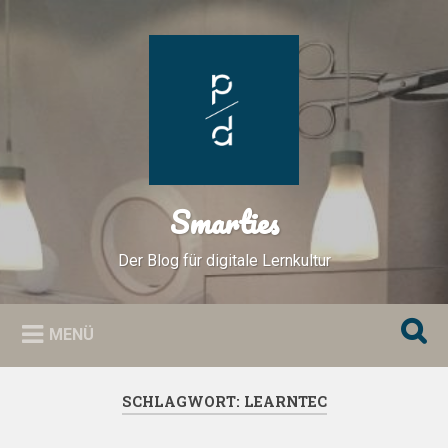
Zum
Inhalt
Suchen
springen
Smarties
Der Blog für digitale Lernkultur
MENÜ
SCHLAGWORT:
LEARNTEC