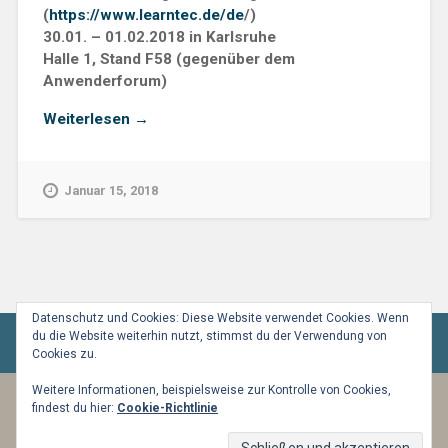
(
https://www.learntec.de/de
/)
30.01. – 01.02.2018 in Karlsruhe
Halle 1, Stand F58 (gegenüber dem
Anwenderforum)
„p-
Weiterlesen
→
didakt
auf
der
Januar 15, 2018
Learntec
2018
–
Didaktische
Qualität
aus
Datenschutz und Cookies: Diese Website verwendet Cookies. Wenn
du die Website weiterhin nutzt, stimmst du der Verwendung von
erster
Cookies zu.
Hand
erleben“
Weitere Informationen, beispielsweise zur Kontrolle von Cookies,
findest du hier:
Cookie-Richtlinie
BETRIEBEN VON WORDPRESS
|
THEME:
BASKERVILLE 2 VON
ANDERS NOREN
.