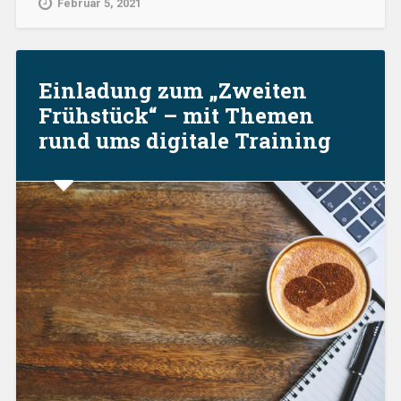
Februar 5, 2021
zum
„Zweiten
Frühstück““
Einladung zum „Zweiten
Frühstück“ – mit Themen
rund ums digitale Training