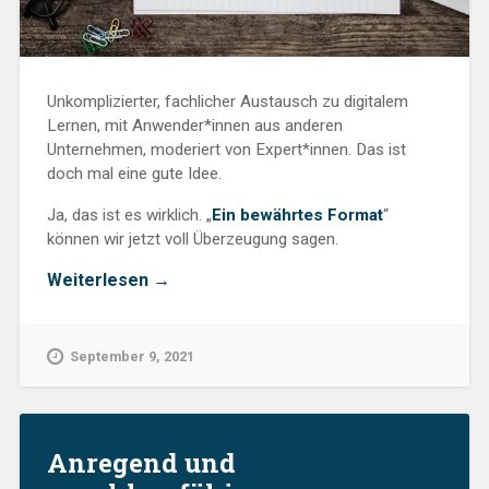
Unkomplizierter, fachlicher Austausch zu digitalem
Lernen, mit Anwender*innen aus anderen
Unternehmen, moderiert von Expert*innen. Das ist
doch mal eine gute Idee.
Ja, das ist es wirklich. „
Ein bewährtes Format
“
können wir jetzt voll Überzeugung sagen.
„LMS-
Weiterlesen
→
Check-
up,
Mobile
September 9, 2021
Learning:
Das
Zweite
Frühstück
ist
Anregend und
zurück“