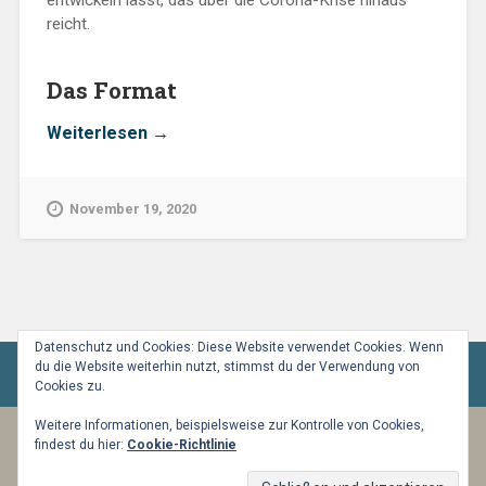
reicht.
Das Format
„Einladung
Weiterlesen
→
zum
„Zweiten
Frühstück“
November 19, 2020
–
mit
Themen
rund
ums
digitale
Training“
Datenschutz und Cookies: Diese Website verwendet Cookies. Wenn
du die Website weiterhin nutzt, stimmst du der Verwendung von
Cookies zu.
Weitere Informationen, beispielsweise zur Kontrolle von Cookies,
findest du hier:
Cookie-Richtlinie
BETRIEBEN VON WORDPRESS
|
THEME:
BASKERVILLE 2 VON
ANDERS NOREN
.