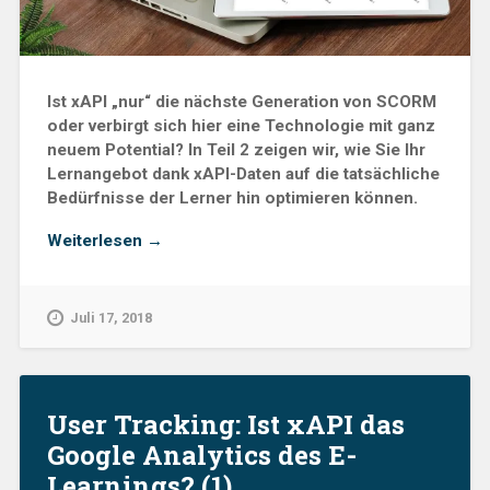
Ist xAPI „nur“ die nächste Generation von SCORM
oder verbirgt sich hier eine Technologie mit ganz
neuem Potential? In Teil 2 zeigen wir, wie Sie Ihr
Lernangebot dank xAPI-Daten auf die tatsächliche
Bedürfnisse der Lerner hin optimieren können.
„User
Weiterlesen
→
Tracking:
Ist
xAPI
Juli 17, 2018
das
Google
Analytics
des
User Tracking: Ist xAPI das
E-
Google Analytics des E-
Learnings?
Learnings? (1)
(2)“