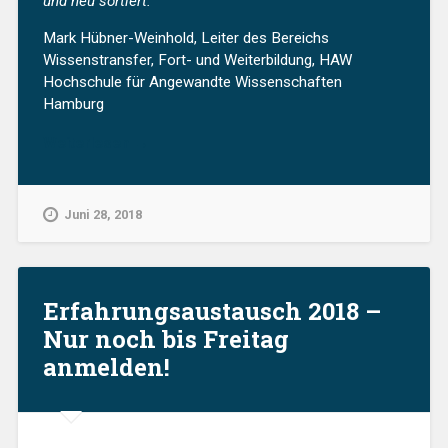
und neu sortiert.“
Mark Hübner-Weinhold, Leiter des Bereichs
Wissenstransfer, Fort- und Weiterbildung, HAW
Hochschule für Angewandte Wissenschaften
Hamburg
„Erfahrungsaustausch
Weiterlesen
→
2018:
Spannende
Kontakte.
Juni 28, 2018
Neue
Denkanstöße.
Austausch
auf
Erfahrungsaustausch 2018 –
Augenhöhe.“
Nur noch bis Freitag
anmelden!