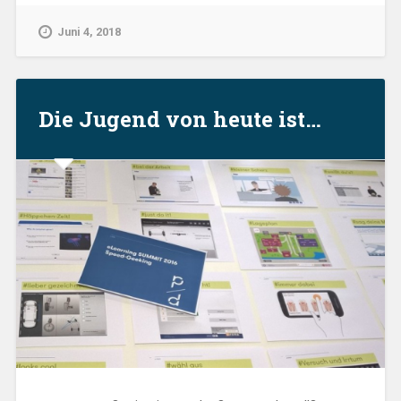
–
Nur
Juni 4, 2018
noch
bis
Freitag
anmelden!“
Die Jugend von heute ist…