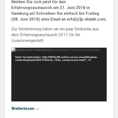
Melden Sie sich jetzt für den
Erfahrungsaustausch am 21. Juni 2018 in
Hamburg an! Schreiben Sie einfach bis Freitag
(08. Juni 2018) eine Email an erfa[@]p-didakt.com.
Zur Einstimmung haben wir ein paar Eindrücke aus
dem Erfahrungsaustausch 2017 für Sie
zusammengestellt:
Video-
Media error: Format(s) not supported or source(s) not found
Player
Datei herunterladen: http://4054c98.online-server.cloud/blog/wp-
content/uploads/2017/10/erfa_720p_compressed.mp4?_=1
„Erfahrungsaustausch
Weiterlesen
→
2018