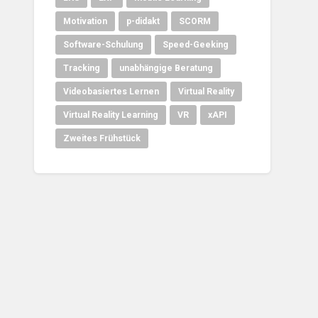
Motivation
p-didakt
SCORM
Software-Schulung
Speed-Geeking
Tracking
unabhängige Beratung
Videobasiertes Lernen
Virtual Reality
Virtual Reality Learning
VR
xAPI
Zweites Frühstück