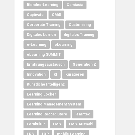
Blended-Learning
Camtasia
Captivate
CMi5
Corporate Training
Customizing
Digitales Lernen
digitales Training
e-Learning
eLearning
eLearning SUMMIT
Erfahrungsaustausch
Generation Z
Innovation
KI
Kuratieren
Künstliche Intelligenz
Learning Locker
Learning Management System
Learning Record Store
learntec
Lernkultur
LMS
LMS-Auswahl
LRS
LXP
mobile Learning