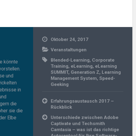
Oktober 24, 2017
Veranstaltungen
Blended-Learning
,
Corporate
pe könnte
Training
,
eLearning
,
eLearning
orstellen.
SUMMIT
,
Generation Z
,
Learning
sse und
Management System
,
Speed-
ickelten
Geeking
ebnisse in
und
Beitragsnavigation
Erfahrungsaustausch 2017 –
gern die
Rückblick
her sie die
der Elbe
Unterschiede zwischen Adobe
Captivate und Techsmith
Camtasia – was ist das richtige
Autorentool für Ihre Software-