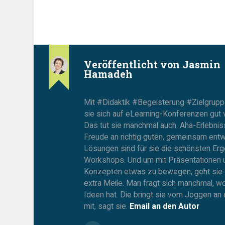
Veröffentlicht von
Jasmin
Hamadeh
Mit #Didaktik #Begeisterung #Zielgrup
sie sich auf eLearning-Konferenzen gut v
Das tut sie manchmal auch. Aha-Erlebni
Freude an richtig guten, gemeinsam entw
Lösungen sind für sie die schönsten Erg
Workshops. Und um mit Präsentationen 
Konzepten etwas zu bewegen, geht sie 
extra Meile. Man fragt sich manchmal, wo
Ideen hat. Die bringt sie vom Joggen an 
mit, sagt sie.
Email an den Autor