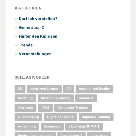
KATEGORIEN
Darf ich vorstellen?
Generation Z
Hinter den Kulissen
Trends
Veranstaltungen
SCHLAGWÖRTER
3D
adaptives Lernen
AR
Augmented Reality
Beratung
Blended-Learning
Camtasia
Captivate
CMi5
Corporate Training
Customizing
Digitales Lernen
digitales Training
e-Learning
eLearning
eLearning SUMMIT
Erfahrungsaustausch
Generation Z
Innovation