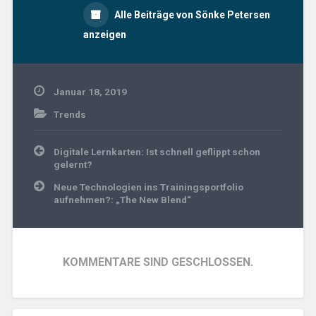
Alle Beiträge von Sönke Petersen
anzeigen
Januar 18, 2019
Trends
Beitragsnavigation
Digitale Lernkarten: Ist schnell geflippt schon
gelernt?
Neue Technologien ins Trainingsportfolio
aufnehmen?: „The New Blend“
KOMMENTARE SIND GESCHLOSSEN.