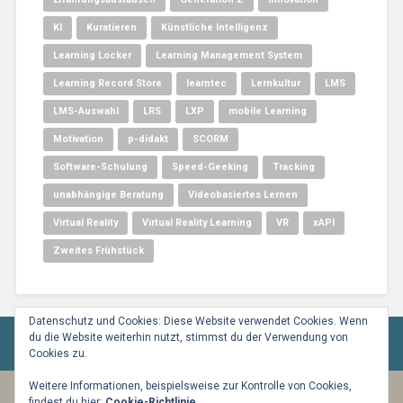
KI
Kuratieren
Künstliche Intelligenz
Learning Locker
Learning Management System
Learning Record Store
learntec
Lernkultur
LMS
LMS-Auswahl
LRS
LXP
mobile Learning
Motivation
p-didakt
SCORM
Software-Schulung
Speed-Geeking
Tracking
unabhängige Beratung
Videobasiertes Lernen
Virtual Reality
Virtual Reality Learning
VR
xAPI
Zweites Frühstück
Datenschutz und Cookies: Diese Website verwendet Cookies. Wenn
du die Website weiterhin nutzt, stimmst du der Verwendung von
Cookies zu.
Weitere Informationen, beispielsweise zur Kontrolle von Cookies,
findest du hier:
Cookie-Richtlinie