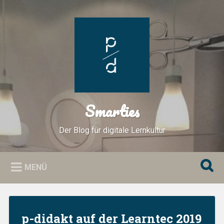
Zum
Inhalt
Suchen
springen
Smarties
Der Blog für digitale Lernkultur
MENÜ
p-didakt auf der Learntec 2019