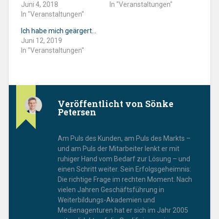
Juni 4, 2018
In "Veranstaltungen"
In "Veranstaltungen"
Ich habe mich geärgert…
Juni 12, 2019
In "Veranstaltungen"
Veröffentlicht von
Sönke
Petersen
Am Puls des Kunden, am Puls des Markts –
und am Puls der Mitarbeiter lenkt er mit
ruhiger Hand vom Bedarf zur Lösung – und
einen Schritt weiter. Sein Erfolgsgeheimnis:
Die richtige Frage im rechten Moment. Nach
vielen Jahren Geschäftsführung in
Weiterbildungs-Akademien und
Medienagenturen hat er sich im Jahr 2005