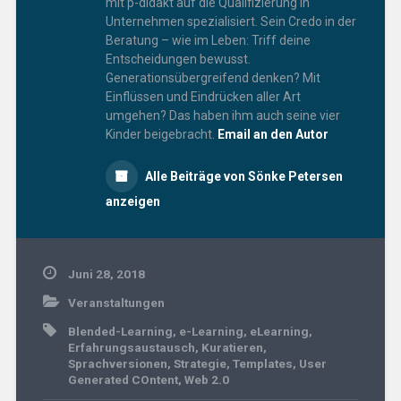
mit p-didakt auf die Qualifizierung in
Unternehmen spezialisiert. Sein Credo in der
Beratung – wie im Leben: Triff deine
Entscheidungen bewusst.
Generationsübergreifend denken? Mit
Einflüssen und Eindrücken aller Art
umgehen? Das haben ihm auch seine vier
Kinder beigebracht.
Email an den Autor
Alle Beiträge von Sönke Petersen
anzeigen
Juni 28, 2018
Veranstaltungen
Blended-Learning
,
e-Learning
,
eLearning
,
Erfahrungsaustausch
,
Kuratieren
,
Sprachversionen
,
Strategie
,
Templates
,
User
Generated COntent
,
Web 2.0