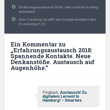
Beitragsnavigation
Erfahrungsaustausch 2018 – Nur noch bis Freitag
anmelden!
User Tracking: Ist xAPI das Google Analytics des
E-Learnings? (1)
Ein Kommentar zu
„
Erfahrungsaustausch 2018:
Spannende Kontakte. Neue
Denkanstöße. Austausch auf
Augenhöhe.
“
Pingback:
Austausch! Zu
digitalem Lernen! In
Hamburg! – Smarties