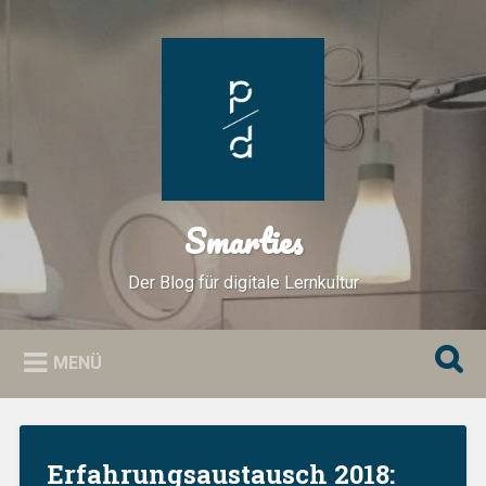
Zum
Inhalt
Suchen
springen
Smarties
Der Blog für digitale Lernkultur
MENÜ
Erfahrungsaustausch 2018: