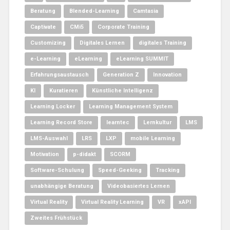
Beratung
Blended-Learning
Camtasia
Captivate
CMi5
Corporate Training
Customizing
Digitales Lernen
digitales Training
e-Learning
eLearning
eLearning SUMMIT
Erfahrungsaustausch
Generation Z
Innovation
KI
Kuratieren
Künstliche Intelligenz
Learning Locker
Learning Management System
Learning Record Store
learntec
Lernkultur
LMS
LMS-Auswahl
LRS
LXP
mobile Learning
Motivation
p-didakt
SCORM
Software-Schulung
Speed-Geeking
Tracking
unabhängige Beratung
Videobasiertes Lernen
Virtual Reality
Virtual Reality Learning
VR
xAPI
Zweites Frühstück