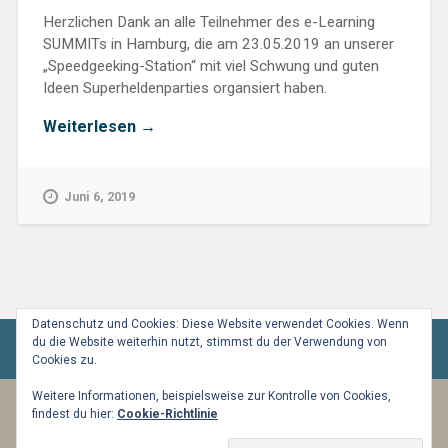
Herzlichen Dank an alle Teilnehmer des e-Learning
SUMMITs in Hamburg, die am 23.05.2019 an unserer
„Speedgeeking-Station“ mit viel Schwung und guten
Ideen Superheldenparties organsiert haben.
„Vorbereitet
Weiterlesen
→
für
die
Superheldenparty?“
Juni 6, 2019
Datenschutz und Cookies: Diese Website verwendet Cookies. Wenn
du die Website weiterhin nutzt, stimmst du der Verwendung von
Cookies zu.
Weitere Informationen, beispielsweise zur Kontrolle von Cookies,
findest du hier:
Cookie-Richtlinie
BETRIEBEN VON WORDPRESS
|
THEME:
BASKERVILLE 2 VON
ANDERS NOREN
.