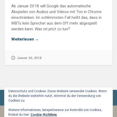
Ab Januar 2018 will Google das automatische
Abspielen von Audios und Videos mit Ton in Chrome
einschränken. Im schlimmsten Fall heißt das, dass in
WBTs kein Sprecher aus dem Off mehr abgespielt
werden kann. Was ist jetzt zu tun?
„Kein
Weiterlesen
→
Autoplay
mehr
–
Januar 26, 2018
Ist
mein
WBT
jetzt
stumm?“
Datenschutz und Cookies: Diese Website verwendet Cookies. Wenn
du die Website weiterhin nutzt, stimmst du der Verwendung von
Cookies zu.
Weitere Informationen, beispielsweise zur Kontrolle von Cookies,
findest du hier:
Cookie-Richtlinie
BETRIEBEN VON WORDPRESS
|
THEME: