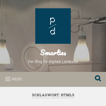
Zum
Inhalt
Suchen
springen
Smarties
Der Blog für digitale Lernkultur
MENÜ
SCHLAGWORT:
HTML5