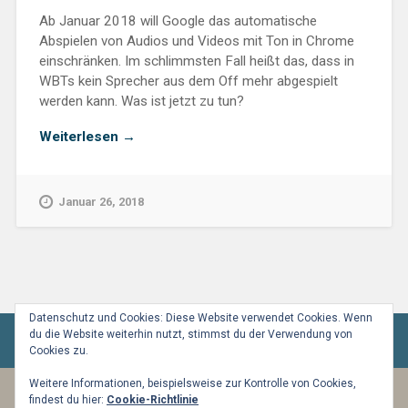
Ab Januar 2018 will Google das automatische
Abspielen von Audios und Videos mit Ton in Chrome
einschränken. Im schlimmsten Fall heißt das, dass in
WBTs kein Sprecher aus dem Off mehr abgespielt
werden kann. Was ist jetzt zu tun?
„Kein
Weiterlesen
→
Autoplay
mehr
–
Januar 26, 2018
Ist
mein
WBT
jetzt
stumm?“
Datenschutz und Cookies: Diese Website verwendet Cookies. Wenn
du die Website weiterhin nutzt, stimmst du der Verwendung von
Cookies zu.
Weitere Informationen, beispielsweise zur Kontrolle von Cookies,
findest du hier:
Cookie-Richtlinie
BETRIEBEN VON WORDPRESS
|
THEME: