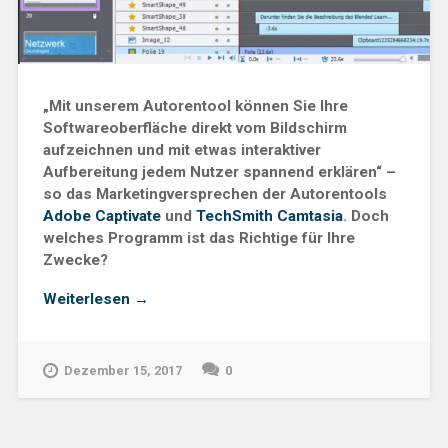
„Mit unserem Autorentool können Sie Ihre
Softwareoberfläche direkt vom Bildschirm
aufzeichnen und mit etwas interaktiver
Aufbereitung jedem Nutzer spannend erklären“ –
so das Marketingversprechen der Autorentools
Adobe Captivate
und
TechSmith Camtasia
. Doch
welches Programm ist das Richtige für Ihre
Zwecke?
„Unterschiede
Weiterlesen
→
zwischen
Adobe
Captivate
Dezember 15, 2017
0
und
Techsmith
Camtasia